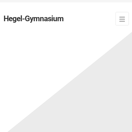
Hegel-Gymnasium
Schul- und Hausordnung
Mit dieser Schul- und Hausordnung wollen Schulleitung,
Lehrerkollegium, Eltern, Hausmeister und Schülerinnen
und Schüler in gemeinsamer Verantwortung das
Zusammenleben im Schulbereich gestalten, so dass eine
sinnvolle Arbeit möglich ist. Ein geregeltes Lehren und
Lernen ist nur denkbar, wenn wir in den Räumen des
Schulgebäudes aufeinander Rücksicht nehmen und alle
Einrichtungen so gebrauchen, dass möglichst keine
Beschädigungen entstehen. Es ist uns bewusst, dass wir