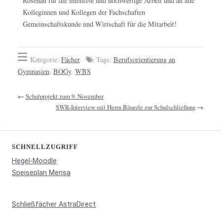
Rosenau für die intensive und hochwertige Arbeit und an alle
Kolleginnen und Kollegen der Fachschaften
Gemeinschaftskunde und Wirtschaft für die Mitarbeit!
Kategorie:
Fächer
Tags:
Berufsorientierung an
Gymnasien
,
BOGy
,
WBS
←
Schulprojekt zum 9. November
SWR-Interview mit Herrn Bäuerle zur Schulschließung
→
SCHNELLZUGRIFF
Hegel-Moodle
Speiseplan Mensa
Schließfächer AstraDirect