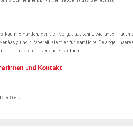
sten Stock nehmen. Links der Treppe ist das Sekretariat.
es kaum jemanden, der sich so gut auskennt, wie unser Hausmei
uverlässig und hilfsbereit steht er für sämtliche Belange unser
cht man am Besten über das Sekretariat.
erinnen und Kontakt
216 98 640