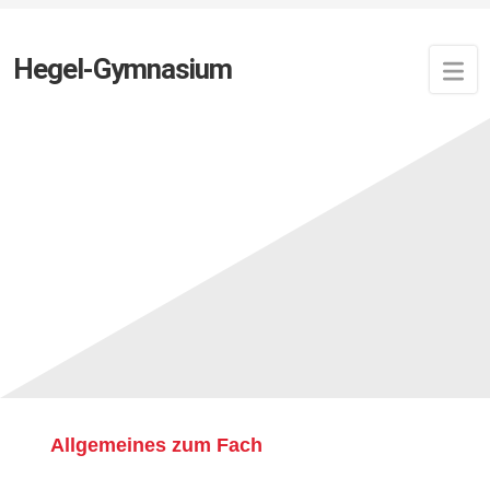
Hegel-Gymnasium
Ethik und Philosophie
Glückliches und gutes Leben
(© 2021 Steven Phung)
Allgemeines zum Fach