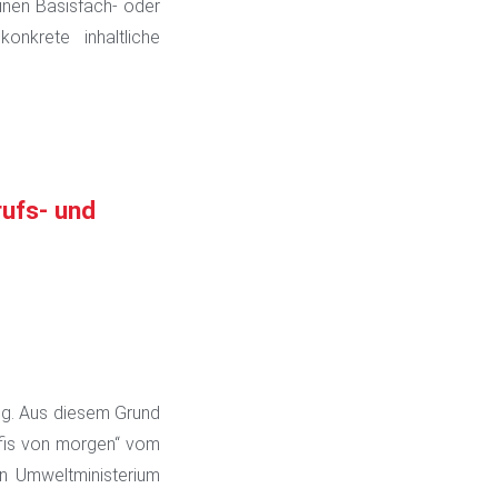
einen Basisfach- oder
nkrete inhaltliche
rufs- und
ung. Aus diesem Grund
ofis von morgen“ vom
n Umweltministerium