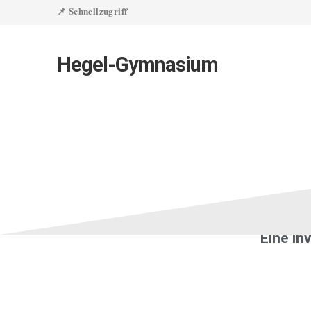
📌 Schnellzugriff
Hegel-Gymnasium
Wirtscha
(WBS)
Eine In