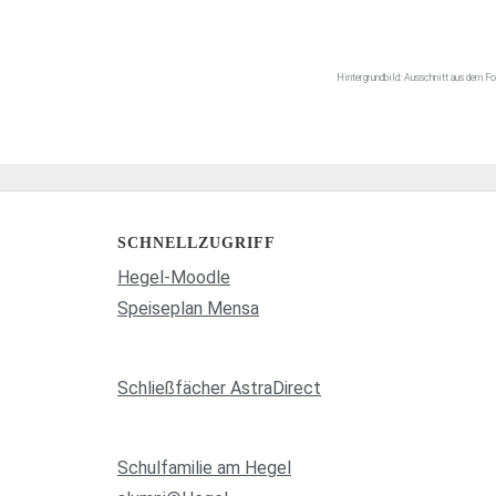
Hintergrundbild: Ausschnitt aus dem F
SCHNELLZUGRIFF
Hegel-Moodle
Speiseplan Mensa
Schließfächer AstraDirect
Schulfamilie am Hegel