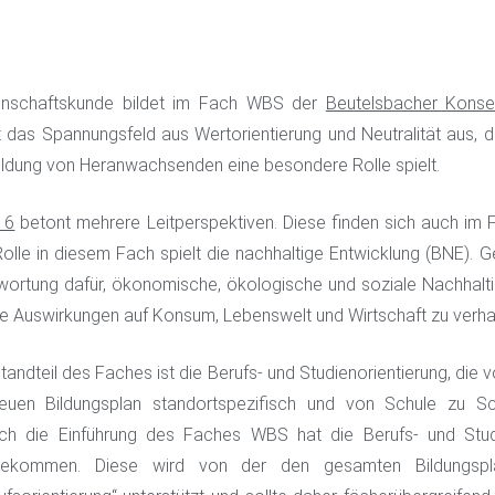
nschaftskunde bildet im Fach WBS der
Beutelsbacher Kons
t das Spannungsfeld aus Wertorientierung und Neutralität aus, d
bildung von Heranwachsenden eine besondere Rolle spielt.
16
betont mehrere Leitperspektiven. Diese finden sich auch im
lle in diesem Fach spielt die nachhaltige Entwicklung (BNE). G
twortung dafür, ökonomische, ökologische und soziale Nachhaltig
hre Auswirkungen auf Konsum, Lebenswelt und Wirtschaft zu verha
tandteil des Faches ist die Berufs- und Studienorientierung, die v
en Bildungsplan standortspezifisch und von Schule zu Sch
urch die Einführung des Faches WBS hat die Berufs- und Studi
bekommen. Diese wird von der den gesamten Bildungspl