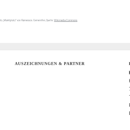
oto „Marktplatz“ von Ramessos. Gemeinfrei, Quelle:
Wikimedia Commons
.
AUSZEICHNUNGEN & PARTNER