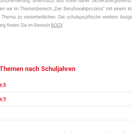
ufsorientierung“ unterstützt und sollte daher fächerübergreifend
en wir im Themenbereich „Der Berufswahlprozess“ mit einem kl
Thema zu vereinheitlichen. Die schulspezifische weitere Ausge
ung finden Sie im Bereich
BOGY
.
 Themen nach Schuljahren
e 8
e 9