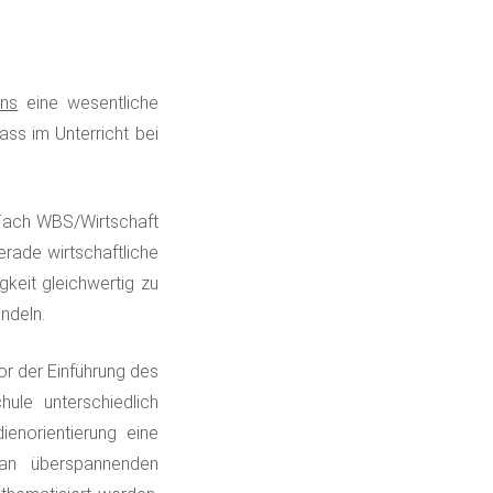
ens
eine wesentliche
ass im Unterricht bei
 Fach WBS/Wirtschaft
erade wirtschaftliche
keit gleichwertig zu
ndeln.
or der Einführung des
ule unterschiedlich
enorientierung eine
an überspannenden