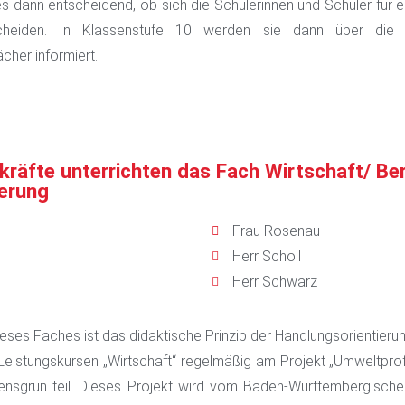
 es dann entscheidend, ob sich die Schülerinnen und Schüler für 
scheiden. In Klassenstufe 10 werden sie dann über die ko
cher informiert.
kräfte unterrichten das Fach Wirtschaft/ Be
ierung
Frau Rosenau
Herr Scholl
n
Herr Schwarz
eses Faches ist das didaktische Prinzip der Handlungsorientier
Leistungskursen „Wirtschaft“ regelmäßig am Projekt „Umweltpr
nsgrün teil. Dieses Projekt wird vom Baden-Württembergische