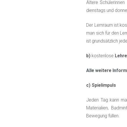
Ältere Schülerinnen
dienstags und donner
Der Lernraum ist kos
man sich für den Ler
ist grundsätzlich jed
b)
kostenlose
Lehr
Alle weitere Infor
c) Spielimpuls
Jeden Tag kann man 
Materialien, Badmin
Bewegung füllen.