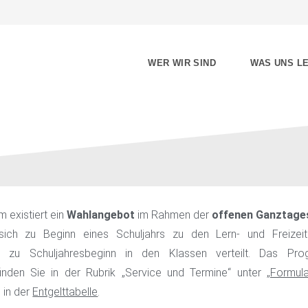
WER WIR SIND
WAS UNS LE
Ganztagesschule
existiert ein
Wahlangebot
im Rahmen der
offenen Ganztage
ich zu Beginn eines Schuljahrs zu den Lern- und Freizei
 zu Schuljahresbeginn in den Klassen verteilt. Das Pr
nden Sie in der Rubrik „Service und Termine“ unter „
Formul
 in der
Entgelttabelle
.