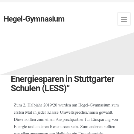
Hegel-Gymnasium
Zuletzt aktualisiert:
16. Mai 2023
von
Newsfeed
Sonderpreis 2019/2020 im
Projekt „Lukratives
Energiesparen in Stuttgarter
Schulen (LESS)“
Zum 2. Halbjahr 2019/20 wurden am Hegel-Gymnasium zum
ersten Mal in jeder Klasse Umweltsprecher/innen gewählt.
Diese sollten zum einen Ansprechpartner für Einsparung von
Energie und anderen Ressourcen sein. Zum anderen sollten
von allen zusammen pro Halbjahr ein Umweltprojekt