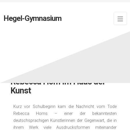
Hegel-Gymnasium
Zuletzt aktualisiert:
10. Oktober 2024
von
Newsfeed
Zurück in München: Die Kunst-
Leistungskurse besuchen
Rebecca Horn im Haus der
Kunst
Kurz vor Schulbeginn kam die Nachricht vom Tode
Rebecca Horns – einer der bekanntesten
deutschsprachigen Künstlerinnen der Gegenwart, die in
ihrem Werk viele Ausdrucksformen miteinander