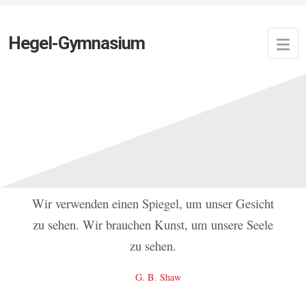
Hegel-Gymnasium
Zuletzt aktualisiert:
13. Dezember 2023
von
Newsfeed
Auf zu neuen Ufern: Die 7a
spürt Theater!
Wir verwenden einen Spiegel, um unser Gesicht
zu sehen. Wir brauchen Kunst, um unsere Seele
zu sehen.
G. B. Shaw