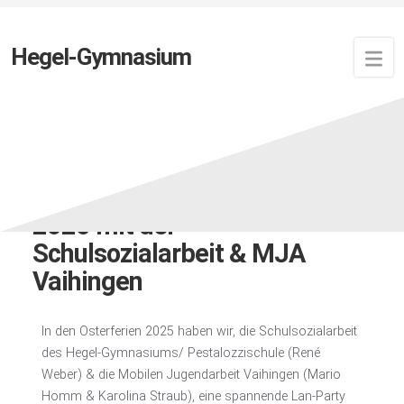
Hegel-Gymnasium
Zuletzt aktualisiert:
30. Mai 2025
von
Newsfeed
Lan-Party in den Osterferien
2025 mit der
Schulsozialarbeit & MJA
Vaihingen
In den Osterferien 2025 haben wir, die Schulsozialarbeit
des Hegel-Gymnasiums/ Pestalozzischule (René
Weber) & die Mobilen Jugendarbeit Vaihingen (Mario
Homm & Karolina Straub), eine spannende Lan-Party