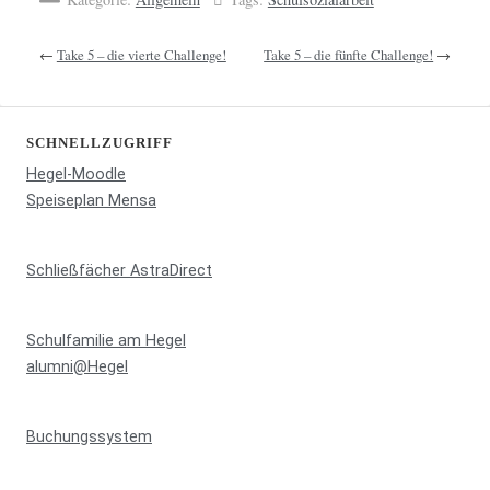
←
Take 5 – die vierte Challenge!
Take 5 – die fünfte Challenge!
→
SCHNELLZUGRIFF
Hegel-Moodle
Speiseplan Mensa
Schließfächer AstraDirect
Schulfamilie am Hegel
alumni@Hegel
Buchungssystem