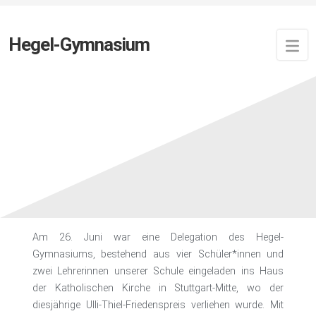
Hegel-Gymnasium
Zuletzt aktualisiert:
3. Juli 2026
von
Newsfeed
Das Hegel-Gymnasium ist
Preisträger des Ulli-Thiel-
Friedenspreises 2026
Am 26. Juni war eine Delegation des Hegel-
Gymnasiums, bestehend aus vier Schüler*innen und
zwei Lehrerinnen unserer Schule eingeladen ins Haus
der Katholischen Kirche in Stuttgart-Mitte, wo der
diesjährige Ulli-Thiel-Friedenspreis verliehen wurde. Mit