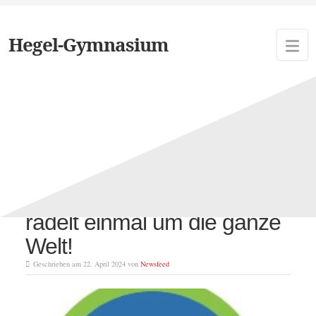
Hegel-Gymnasium
Schlagwort:
Miteinander am
Hegel
Das Hegel-Gymnasium
radelt einmal um die ganze
Welt!
Geschrieben am 22. April 2024 von
Newsfeed