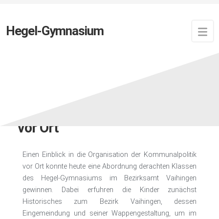
Hegel-Gymnasium
Zuletzt aktualisiert:
16. November 2023
von
Newsfeed
Einblick in Kommunalpolitik
vor Ort
Einen Einblick in die Organisation der Kommunalpolitik
vor Ort konnte heute eine Abordnung derachten Klassen
des Hegel-Gymnasiums im Bezirksamt Vaihingen
gewinnen. Dabei erfuhren die Kinder zunächst
Historisches zum Bezirk Vaihingen, dessen
Eingemeindung und seiner Wappengestaltung, um im