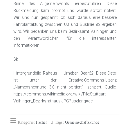
Sinne des Allgemeinwohls herbeizuführen. Diese
Rückmeldung kam prompt und wurde sofort notiert.
Wir sind nun gespannt, ob sich daraus eine bessere
Fahrplantaktung zwischen U3 und Buslinie 82 ergeben
wird. Wir bedanken uns beim Bezirksamt Vaihingen und
den Verantwortlichen für die interessanten
Informationen!
Sk
Hintergrundbild Rahaus – Urheber: Bear62, Diese Datei
ist unter der Creative-Commons-Lizenz
„Namensnennung 3.0 nicht portiert“ lizenziert. Quelle:
https://commons.wikimedia.org/wiki/File:Stuttgart-
Vaihingen_Bezirksrathaus.JPG?uselang=de
Kategorie:
Fächer
Tags:
Gemeinschaftskunde