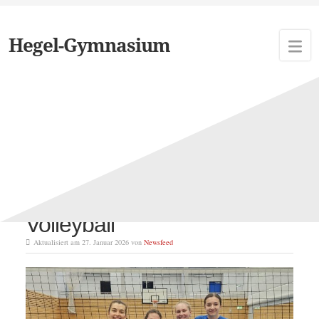
Hegel-Gymnasium
Schlagwort:
Jugend trainiert für
Olympia
Jugend trainiert für Olympia
Volleyball
Aktualisiert am 27. Januar 2026 von
Newsfeed