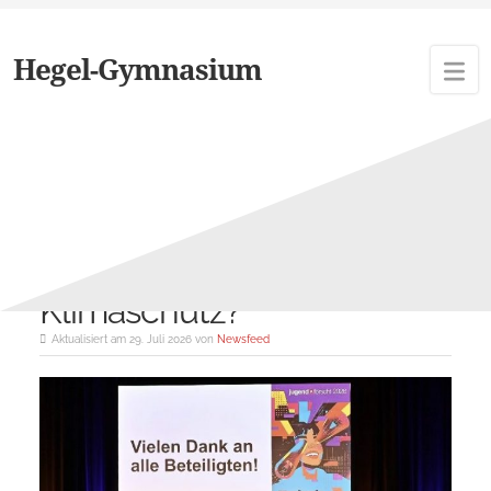
Hegel-Gymnasium
Schlagwort:
NWt
Mehr Humus – mehr
Klimaschutz?
Aktualisiert am 29. Juli 2026 von
Newsfeed